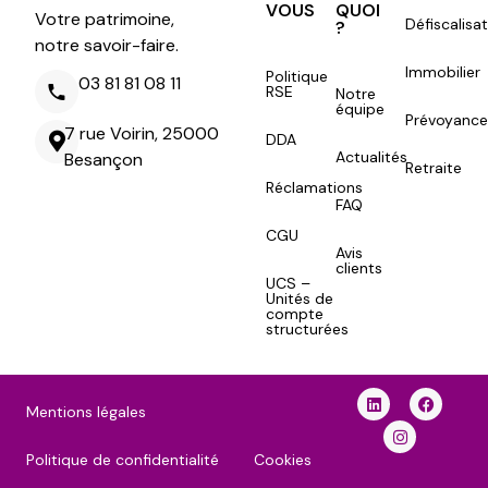
VOUS
QUOI
Votre patrimoine,
Défiscalisa
?
notre savoir-faire.
Immobilier
Politique
03 81 81 08 11
RSE
Notre
équipe
Prévoyance
7 rue Voirin, 25000
DDA
Actualités
Besançon
Retraite
Réclamations
FAQ
CGU
Avis
clients
UCS –
Unités de
compte
structurées
Mentions légales
Politique de confidentialité
Cookies