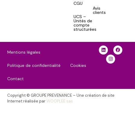
CGU
Avis
clients
UCS –
Unités de
compte
structurées
Mentions légales
Politique de confidentialité
Cookies
Contact
Copyright © GROUPE PREVENANCE – Une création de site
Internet réalisée par
WOOPLEE sas