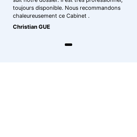
Laur
toujours disponible. Nous recommandons
chaleureusement ce Cabinet .
Christian GUE
Slide 1 de 3 - Christian GUE