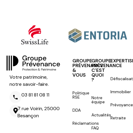
GROUPE
GROUPE
EXPERTIS
PRÉVENANCE
PRÉVENANCE
&
C'EST
VOUS
QUOI
Votre patrimoine,
Défiscalisa
?
notre savoir-faire.
Immobilier
Politique
03 81 81 08 11
RSE
Notre
équipe
Prévoyance
7 rue Voirin, 25000
DDA
Actualités
Besançon
Retraite
Réclamations
FAQ