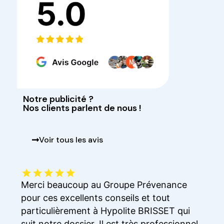
Notre publicité ?
Nos clients parlent de nous !
Voir tous les avis
Merci beaucoup au Groupe Prévenance
Une é
pour ces excellents conseils et tout
reco
ux
particulièrement à Hypolite BRISSET qui
Achar
suit notre dossier. Il est très professionnel,