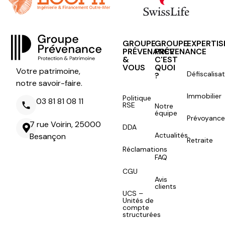
GROUPE
GROUPE
EXPERTIS
PRÉVENANCE
PRÉVENANCE
&
C'EST
VOUS
QUOI
Votre patrimoine,
Défiscalisa
?
notre savoir-faire.
Immobilier
Politique
03 81 81 08 11
RSE
Notre
équipe
Prévoyance
7 rue Voirin, 25000
DDA
Actualités
Besançon
Retraite
Réclamations
FAQ
CGU
Avis
clients
UCS –
Unités de
compte
structurées