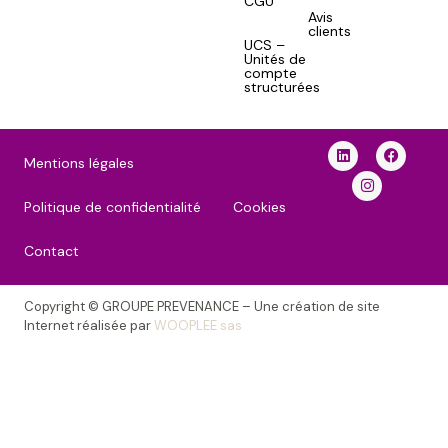
CGU
Avis
clients
UCS –
Unités de
compte
structurées
Mentions légales
Politique de confidentialité
Cookies
Contact
Copyright © GROUPE PREVENANCE – Une création de site
Internet réalisée par
WOOPLEE sas