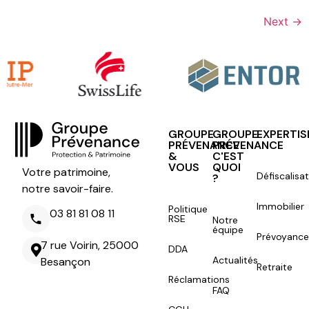
Next
→
GROUPE
GROUPE
EXPERTIS
PRÉVENANCE
PRÉVENANCE
&
C'EST
VOUS
QUOI
Votre patrimoine,
Défiscalisa
?
notre savoir-faire.
Immobilier
Politique
03 81 81 08 11
RSE
Notre
équipe
Prévoyance
7 rue Voirin, 25000
DDA
Actualités
Besançon
Retraite
Réclamations
FAQ