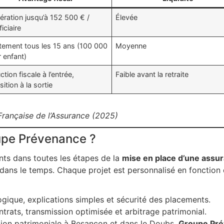
ération jusqu’à 152 500 € /
Élevée
iciaire
tement tous les 15 ans (100 000
Moyenne
 enfant)
tion fiscale à l’entrée,
Faible avant la retraite
ition à la sortie
Française de l’Assurance (2025)
oupe Prévenance ?
ts dans toutes les étapes de la
mise en place d’une assur
i dans le temps. Chaque projet est personnalisé en fonction d
ue, explications simples et sécurité des placements.
ntrats, transmission optimisée et arbitrage patrimonial.
tion patrimoniale à Besançon et dans le Doubs,
Groupe Pr