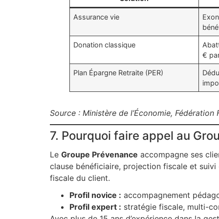
Assurance vie
Exon
bénéf
Donation classique
Abat
€ par
Plan Épargne Retraite (PER)
Déduc
impos
Source : Ministère de l’Économie, Fédération 
7. Pourquoi faire appel au Gr
Le
Groupe Prévenance
accompagne ses clien
clause bénéficiaire, projection fiscale et suiv
fiscale du client.
Profil novice :
accompagnement pédagogiq
Profil expert :
stratégie fiscale, multi-co
Avec plus de 15 ans d’expérience dans la ges